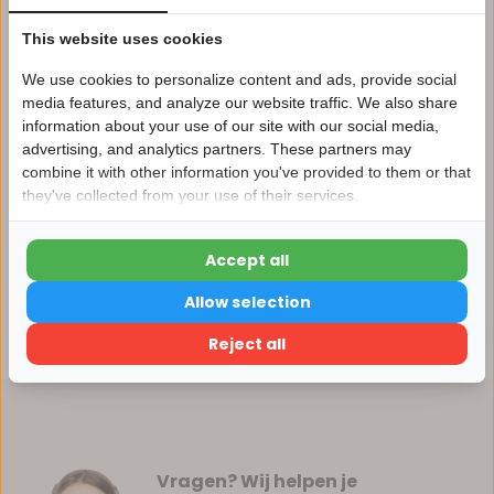
Vergelijk
This website uses cookies
We use cookies to personalize content and ads, provide social
media features, and analyze our website traffic. We also share
information about your use of our site with our social media,
Productomschrijving
advertising, and analytics partners. These partners may
Nu 15% korting
combine it with other information you've provided to them or that
they've collected from your use of their services.
15korting
Specificaties
Accept all
Reviews
15% korting
Allow selection
Verder winkelen
Delen
Reject all
Vragen? Wij helpen je