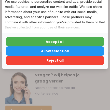
We use cookies to personalize content and ads, provide social
media features, and analyze our website traffic. We also share
information about your use of our site with our social media,
Productomschrijving
advertising, and analytics partners. These partners may
Nu 15% korting
combine it with other information you've provided to them or that
Reviews
they've collected from your use of their services.
15korting
Accept all
Delen
15% korting
Allow selection
Verder winkelen
Reject all
Vragen? Wij helpen je
graag verder
Neem contact op met de
klantenservice