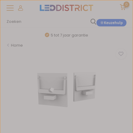
0
Keuzehulp
5 tot 7 jaar garantie
Home