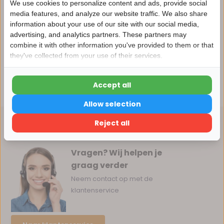
We use cookies to personalize content and ads, provide social
media features, and analyze our website traffic. We also share
information about your use of our site with our social media,
Productomschrijving
advertising, and analytics partners. These partners may
Nu 15% korting
combine it with other information you've provided to them or that
Reviews
they've collected from your use of their services.
15korting
Accept all
Delen
15% korting
Allow selection
Verder winkelen
Reject all
Vragen? Wij helpen je
graag verder
Neem contact op met de
klantenservice