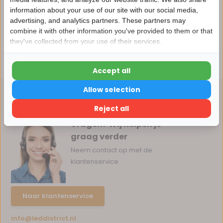
information about your use of our site with our social media,
advertising, and analytics partners. These partners may
Nu 15% korting
Reviews
combine it with other information you've provided to them or that
they've collected from your use of their services.
15korting
Delen
Accept all
15% korting
Allow selection
Verder winkelen
Reject all
Vragen? Wij helpen je
graag verder
Neem contact op met de
klantenservice
Naar klantenservice
info@leddistrict.nl