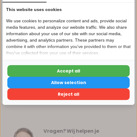
Vergelijk
This website uses cookies
We use cookies to personalize content and ads, provide social
media features, and analyze our website traffic. We also share
information about your use of our site with our social media,
Productomschrijving
advertising, and analytics partners. These partners may
Nu 15% korting
combine it with other information you've provided to them or that
Specificaties
they've collected from your use of their services.
15korting
Accept all
Reviews
15% korting
Allow selection
Verder winkelen
Delen
Reject all
Vragen? Wij helpen je