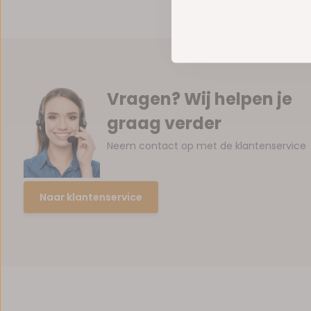
Vragen? Wij helpen je
graag verder
Neem contact op met de klantenservice
Naar klantenservice