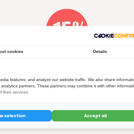
Artikelnummer
out cookies
Details
Nu 15% korting
15korting
edia features, and analyze our website traffic. We also share informati
d analytics partners. These partners may combine it with other informat
 their services.
met kabeldoorvoer - XL304ZWART
ow selection
Accept all
15% korting
 kabeldoorvoer - XL304ZWART
raad