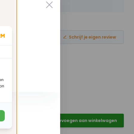
70696215
Schrijf je eigen review
on
ion
Toevoegen aan winkelwagen