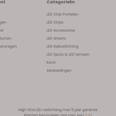
unt
Categorieën
LED Strip Profielen
ngen
LED Strips
jst
LED Accessoires
oducten
LED sheets
aanvragen
LED Railverlichting
LED Spots & LED lampen
Kerst
Aanbiedingen
High-End LED verlichting met 5 jaar garantie
Klanten beoordelen ons met een
9.6
!