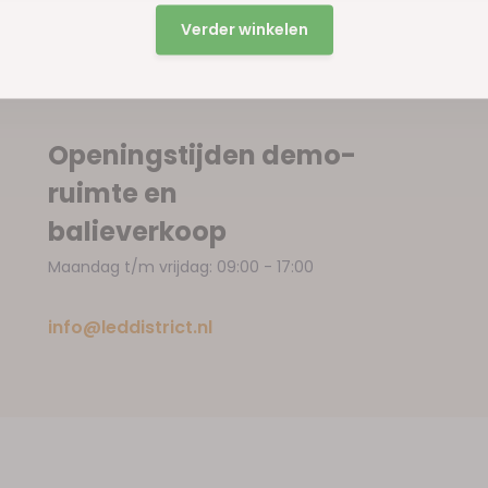
Verder winkelen
Openingstijden demo-
ruimte en
balieverkoop
Maandag t/m vrijdag: 09:00 - 17:00
info@leddistrict.nl