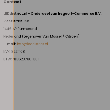
Contact
LEDdistrict.nl - Onderdeel van Iregeo E-Commerce B.V.
Vleetstraat 14b
1446 AP Purmerend
Nederland (tegenover Van Mossel / Citroen)
E-mail:
info@leddistrict.nl
KVK: 82211108
BTW: NL862378011B01