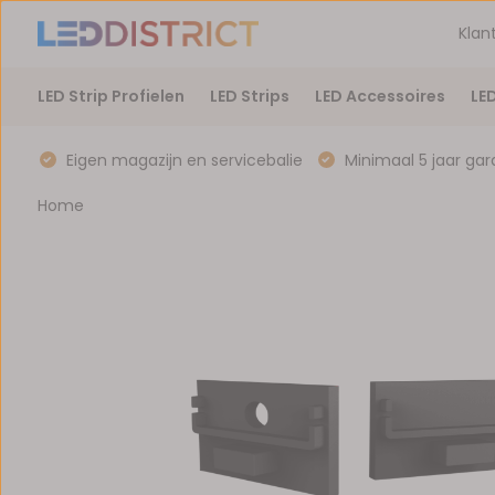
Klan
LED Strip Profielen
LED Strips
LED Accessoires
LE
Eigen magazijn en servicebalie
Minimaal 5 jaar gar
Home