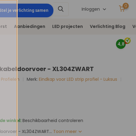
0
Stel je verlichting
Inloggen
Stel je verlichting samen
samen
rst
Aanbiedingen
LED projecten
Verlichting Blog
V
4,8
 kabeldoorvoer - XL304ZWART
p Profielen
Merk:
Eindkap voor LED strip profiel - Luksus
de winkel:
Beschikbaarheid controleren
doorvoer - XL304ZWART...
Toon meer