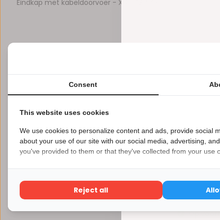
Eindkap met kabeldoorvoer - XL304ZWART
Reviews
0
5
from
Based on 0 reviews
Consent
Ab
Er zijn nog geen reviews geschreven over dit product..
This website uses cookies
We use cookies to personalize content and ads, provide social m
about your use of our site with our social media, advertising, an
you've provided to them or that they've collected from your use of
Eindkap 
€ 0,68
Reject all
All
Eindkap met
Excl. btw
Op voor