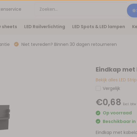
tenservice
D sheets
LED Railverlichting
LED Spots & LED lampen
Ke
antie
Niet tevreden? Binnen 30 dagen retourneren
Eindkap met
Bekijk alles LED Stri
Vergelijk
€0,68
Excl. btw
Op voorraad
Beschikbaar in 
Eindkap met kabel