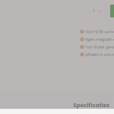
-
+
Voor 14:00 uur 
Eigen magazijn 
1 tot 10 jaar gar
Afhalen in ons m
Specificaties