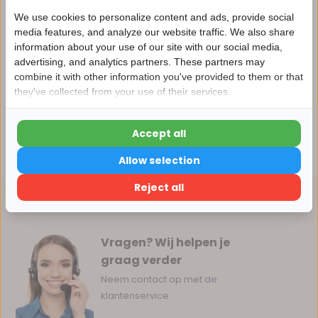
Productomschrijving
We use cookies to personalize content and ads, provide social
media features, and analyze our website traffic. We also share
information about your use of our site with our social media,
Specificaties
advertising, and analytics partners. These partners may
Nu 15% korting
combine it with other information you've provided to them or that
they've collected from your use of their services.
15korting
Reviews
Accept all
15% korting
Delen
Allow selection
Verder winkelen
Reject all
Vragen? Wij helpen je
graag verder
Neem contact op met de
klantenservice