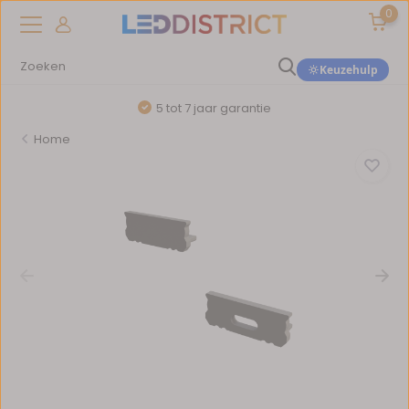
0
Keuzehulp
5 tot 7 jaar garantie
Home