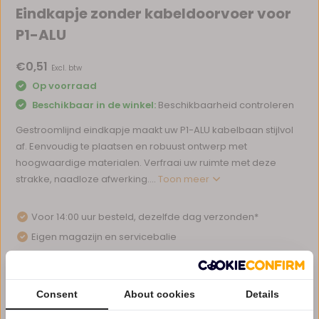
Eindkapje zonder kabeldoorvoer voor
P1-ALU
€0,51
Excl. btw
Op voorraad
Beschikbaar in de winkel:
Beschikbaarheid controleren
Gestroomlijnd eindkapje maakt uw P1-ALU kabelbaan stijlvol
af. Eenvoudig te plaatsen en robuust ontwerp met
hoogwaardige materialen. Verfraai uw ruimte met deze
strakke, naadloze afwerking....
Toon meer
Voor 14:00 uur besteld, dezelfde dag verzonden*
Eigen magazijn en servicebalie
1 tot 10 jaar garantie op verlichting
Afhalen in ons magazijn direct mogelijk
Consent
About cookies
Details
Vergelijk