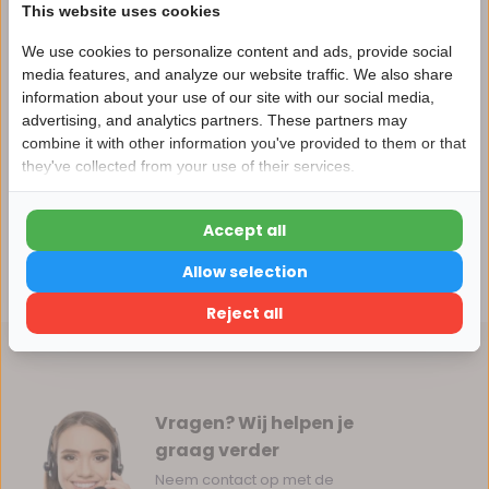
This website uses cookies
We use cookies to personalize content and ads, provide social
media features, and analyze our website traffic. We also share
Productomschrijving
information about your use of our site with our social media,
advertising, and analytics partners. These partners may
Nu 15% korting
Specificaties
combine it with other information you've provided to them or that
they've collected from your use of their services.
15korting
Reviews
Accept all
15% korting
Allow selection
Delen
Verder winkelen
Reject all
Vragen? Wij helpen je
graag verder
Neem contact op met de