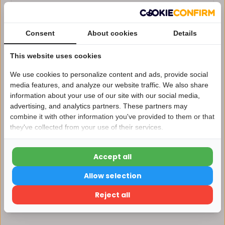
Voor 14:00 uur besteld, dezelfde dag verzonden*
Consent
About cookies
Details
Eigen magazijn en servicebalie
This website uses cookies
1 tot 10 jaar garantie op verlichting
Afhalen in ons magazijn direct mogelijk
We use cookies to personalize content and ads, provide social
media features, and analyze our website traffic. We also share
Vergelijk
information about your use of our site with our social media,
advertising, and analytics partners. These partners may
Nu 15% korting
combine it with other information you've provided to them or that
they've collected from your use of their services.
15korting
Productomschrijving
Accept all
15% korting
Specificaties
Allow selection
Verder winkelen
Reject all
Reviews