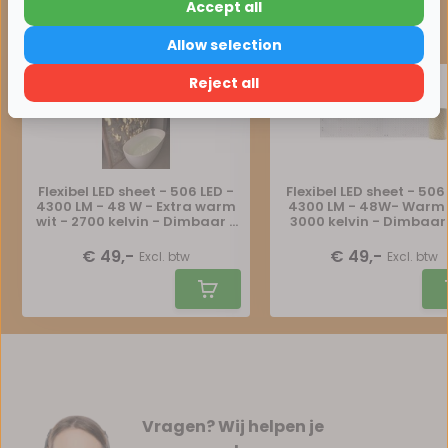
Accept all
15% korting
Maak je bestelling compleet
Allow selection
Verder winkelen
Reject all
Flexibel LED sheet - 506 LED -
Flexibel LED sheet - 506
4300 LM - 48 W - Extra warm
4300 LM - 48W- Warm 
wit - 2700 kelvin - Dimbaar -
3000 kelvin - Dimbaar
24 volt IP20 - 25 x 100cm -
volt IP20 - 25 x 100c
Koppelbaar LED Sheet
Koppelbaar LED She
€ 49,-
€ 49,-
Excl. btw
Excl. btw
Vragen? Wij helpen je