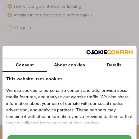
1 tot 10 jaar garantie op verlichting
Afhalen in ons magazijn direct mogelijk
Vergelijk
Productomschrijving
Consent
About cookies
Details
Specificaties
This website uses cookies
We use cookies to personalize content and ads, provide social
Reviews
media features, and analyze our website traffic. We also share
information about your use of our site with our social media,
advertising, and analytics partners. These partners may
Nu 15% korting
Delen
combine it with other information you've provided to them or that
they've collected from your use of their services.
15korting
ONZE AANBEVELING