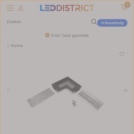
0
Keuzehulp
5 tot 7 jaar garantie
Home