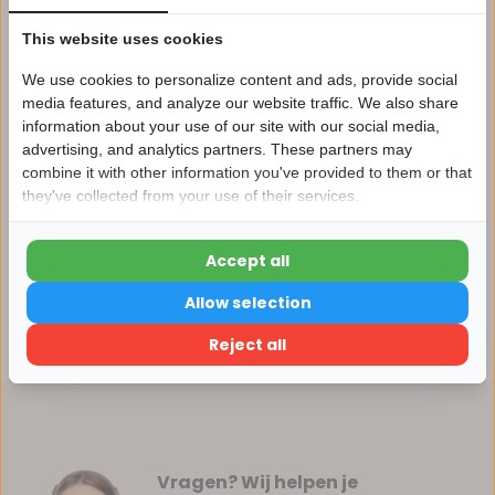
Vergelijk
This website uses cookies
We use cookies to personalize content and ads, provide social
media features, and analyze our website traffic. We also share
information about your use of our site with our social media,
Productomschrijving
advertising, and analytics partners. These partners may
Nu 15% korting
combine it with other information you've provided to them or that
they've collected from your use of their services.
15korting
Specificaties
Accept all
Reviews
15% korting
Allow selection
Verder winkelen
Delen
Reject all
Vragen? Wij helpen je