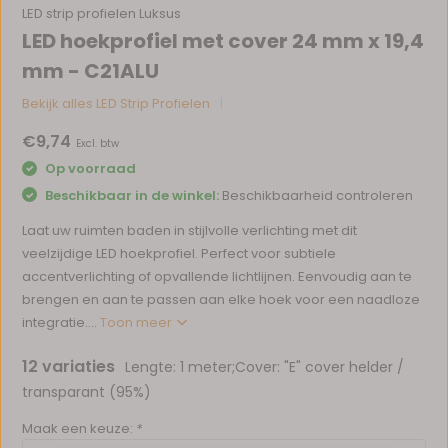
LED strip profielen Luksus
LED hoekprofiel met cover 24 mm x 19,4
mm - C21ALU
Bekijk alles LED Strip Profielen
€9,74
Excl. btw
Op voorraad
Beschikbaar in de winkel:
Beschikbaarheid controleren
Laat uw ruimten baden in stijlvolle verlichting met dit
veelzijdige LED hoekprofiel. Perfect voor subtiele
accentverlichting of opvallende lichtlijnen. Eenvoudig aan te
brengen en aan te passen aan elke hoek voor een naadloze
integratie....
Toon meer
12 variaties
Lengte: 1 meter;Cover: "E" cover helder /
transparant (95%)
Maak een keuze:
*