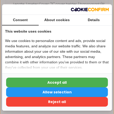
Consent
About cookies
Details
Voor 14:00 uur besteld, dezelfde dag verzonden*
Eigen magazijn en servicebalie
This website uses cookies
1 tot 10 jaar garantie op verlichting
We use cookies to personalize content and ads, provide social
Afhalen in ons magazijn direct mogelijk
media features, and analyze our website traffic. We also share
information about your use of our site with our social media,
Vergelijk
advertising, and analytics partners. These partners may
Nu 15% korting
combine it with other information you've provided to them or that
they've collected from your use of their services.
15korting
Productomschrijving
Accept all
15% korting
Specificaties
Allow selection
Verder winkelen
Reject all
Reviews