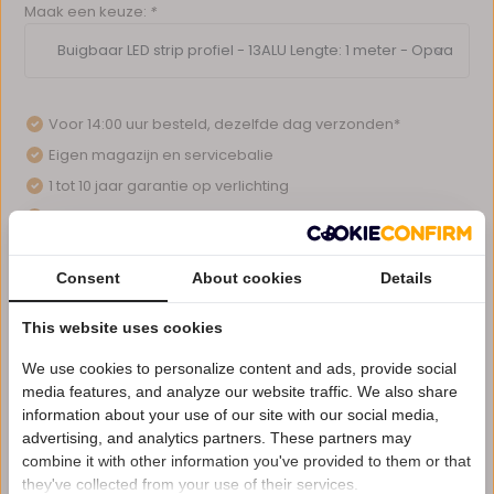
Maak een keuze:
*
Voor 14:00 uur besteld, dezelfde dag verzonden*
Eigen magazijn en servicebalie
1 tot 10 jaar garantie op verlichting
Afhalen in ons magazijn direct mogelijk
Vergelijk
Consent
About cookies
Details
This website uses cookies
Productomschrijving
We use cookies to personalize content and ads, provide social
media features, and analyze our website traffic. We also share
information about your use of our site with our social media,
Reviews
advertising, and analytics partners. These partners may
Nu 15% korting
combine it with other information you've provided to them or that
they've collected from your use of their services.
15korting