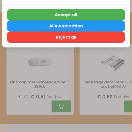
Delen
Accept all
15% korting
ONZE AANBEVELING
Allow selection
Maak je bestelling compleet
Verder winkelen
Reject all
Eindkap met kabeldoorvoer -
Montageklem voor LED 
13ALU
profiel 13ALU
€ 0,51
€ 0,62
€ 1,02
Excl. btw
Excl. btw