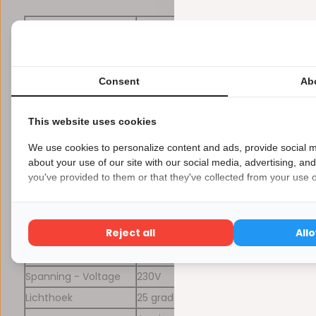
Aanzetten via
Ja, laatst gekozen stand
schakelaar
Behuizing
Aluminium
Consent
Ab
Geaarde stekker (meegeleverd inclu
Fitting
stroomkabel)
This website uses cookies
Lumen
700
We use cookies to personalize content and ads, provide social m
Ter vervanging van
120 Watt
about your use of our site with our social media, advertising, an
Vermogen in Watt
30 Watt
you've provided to them or that they've collected from your use of
Bescherming
IP65
Kleur
RGB+CCT alle kleuren + extra warm wi
Reject all
All
Kelvin -
alles tussen 2000 kelvin 3000 kelvin
Kleurtemperatuur
Spanning - Voltage
230V
Lichthoek
25 graden