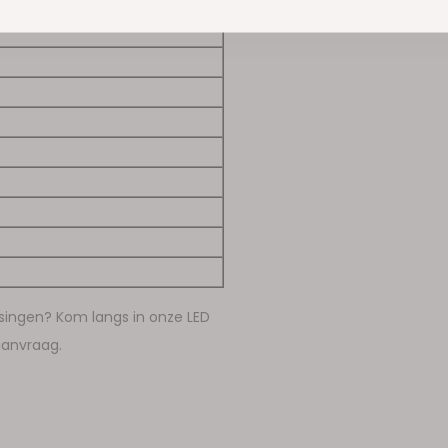
ndpaneel (draadloze
singen? Kom langs in onze LED
aanvraag.