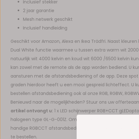
Inclusief stekker
2 jaar garantie
Mesh netwerk geschikt
Inclusief handleiding
Geschikt voor Amazon, Alexa en Ikea Trädfri. Naast kleuren
Dual White functie waarmee u tussen extra warm wit 2000 k
natuurlijk wit 4000 kelvin en koud wit 6000 /6500 kelvin ku
kan zowel met de remote als de app worden bediend. U kun
aansturen met de afstandsbediening of de app. Deze spot 
graden hierdoor heeft u een mooi gespreid lichteffect. U ku
bestellen afstandsbediening ook al onze RGB, RGBW, RGBWW
Benieuwd naar de mogelijkheden? Stuur ons uw offerteaa
artikel ontvangt u:
1 x LED schijnwerper RGB+CCT gLEDopto
halogeen type GL-G-001Z. Om deze RGB+CCT LED tuinspots
handige RGBCCT afstandsbediening of het RGBCCR wandpane
te bestellen.