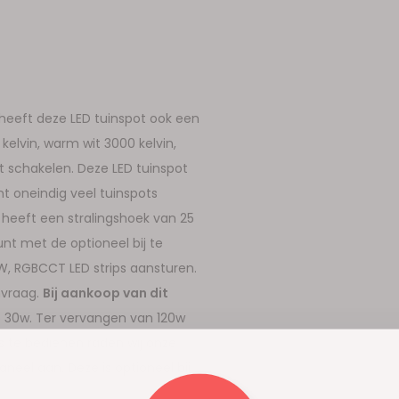
 heeft deze LED tuinspot ook een
elvin, warm wit 3000 kelvin,
nt schakelen. Deze LED tuinspot
t oneindig veel tuinspots
heeft een stralingshoek van 25
nt met de optioneel bij te
, RGBCCT LED strips aansturen.
nvraag.
Bij aankoop van dit
 30w. Ter vervangen van 120w
 te bedienen raden wij onze
el aan. Deze is optioneel bij