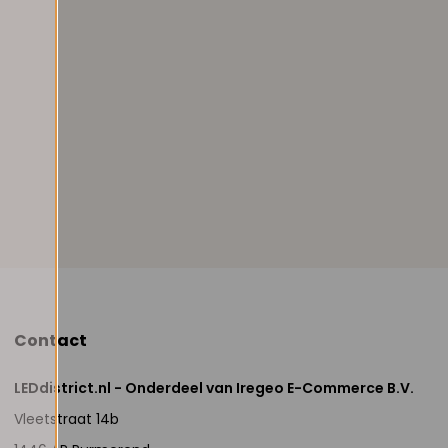
Contact
LEDdistrict.nl - Onderdeel van Iregeo E-Commerce B.V.
Vleetstraat 14b