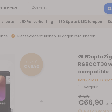
tenservice
D sheets
LED Railverlichting
LED Spots & LED lampen
Ke
antie
Niet tevreden? Binnen 30 dagen retourneren
GLEDopto Zig
€ 75,10
RGBCCT 30 w
€ 66,90
compatible
Bekijk alles LED Sp
Vergelijk
€75,10
€66,90
Excl.
Niet op voorra