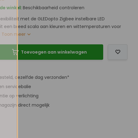
de winkel:
Beschikbaarheid controleren
lexibiliteit met de GLEDopto Zigbee instelbare LED
 uit een breed scala aan kleuren en wittemperaturen voor
.
Toon meer
Toevoegen aan winkelwagen
besteld, dezelfde dag verzonden*
en servicebalie
antie op verlichting
agazijn direct mogelijk