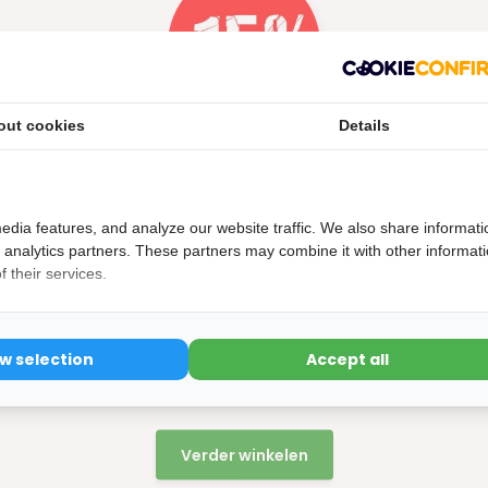
out cookies
Details
sief 60 centimeter
Nu 15% korting
15korting
edia features, and analyze our website traffic. We also share informati
d analytics partners. These partners may combine it with other informat
 their services.
t tot koud wit in 1 tuinspot!
ow selection
Accept all
15% korting
 4000 kelvin en 6500 kelvin
Verder winkelen