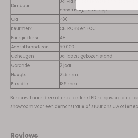
Ja, via rgbcct remote of rgbcct wa
Dimbaar
aansturing) of de app
CRI
>80
Keurmerk
CE, ROHS en FCC
Energieklasse
A+
Aantal branduren
50.000
Geheugen
Ja, laatst gekozen stand
Garantie
2 jaar
Hoogte
226 mm
Breedte
186 mm
Benieuwd naar deze of onze andere LED schijnwerper oplos
showroom voor een demonstratie of stuur ons uw offerte
Reviews