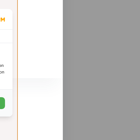
on
ion