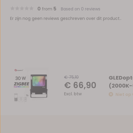
0
5
from
Based on 0 reviews
Er zijn nog geen reviews geschreven over dit product..
GLEDopto
€ 75,10
€ 66,90
(2000K-
Excl. btw
Niet op