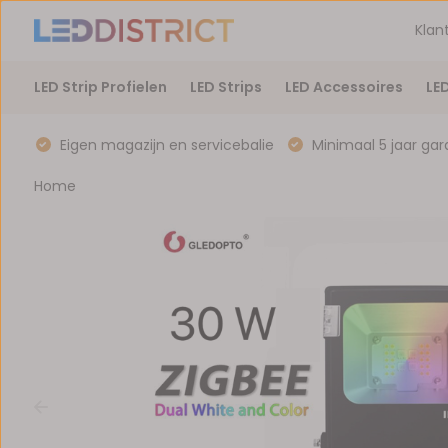
Klan
LED Strip Profielen
LED Strips
LED Accessoires
LE
Eigen magazijn en servicebalie
Minimaal 5 jaar gar
Home