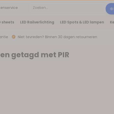
tenservice
D sheets
LED Railverlichting
LED Spots & LED lampen
Ke
antie
Niet tevreden? Binnen 30 dagen retourneren
en getagd met PIR