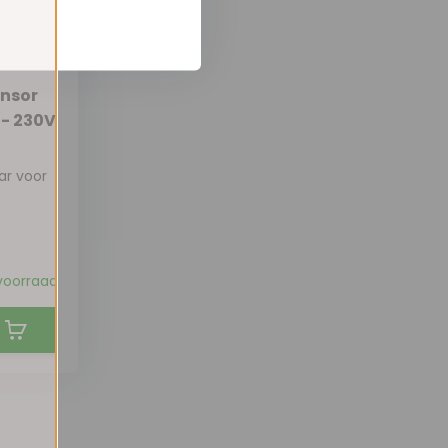
ensor
 - 230V
ar voor
voorraad