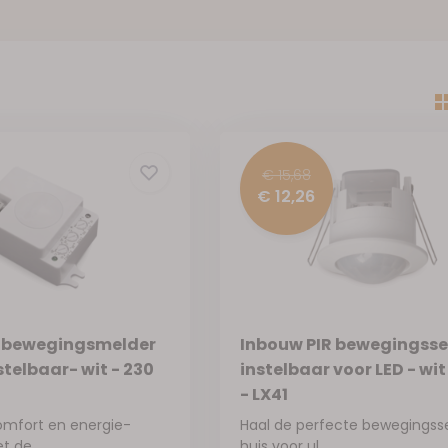
€ 15,68
€ 12,26
 bewegingsmelder
Inbouw PIR bewegingss
stelbaar- wit - 230
instelbaar voor LED - wit
- LX41
omfort en energie-
Haal de perfecte bewegingsse
t de...
huis voor ul...