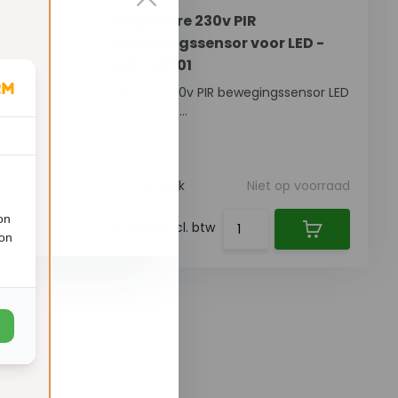
Regelbare 230v PIR
bewegingssensor voor LED -
wit - LX701
n
Slimme 230v PIR bewegingssensor LED
wit LX701, t...
 voorraad
Vergelijk
Niet op voorraad
on
€10,21
Excl. btw
ion