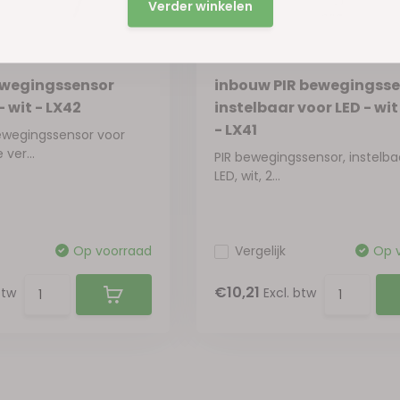
Verder winkelen
ewegingssensor
inbouw PIR bewegingss
- wit - LX42
instelbaar voor LED - wit
- LX41
ewegingssensor voor
ver...
PIR bewegingssensor, instelba
LED, wit, 2...
Op voorraad
Vergelijk
Op 
€10,21
btw
Excl. btw