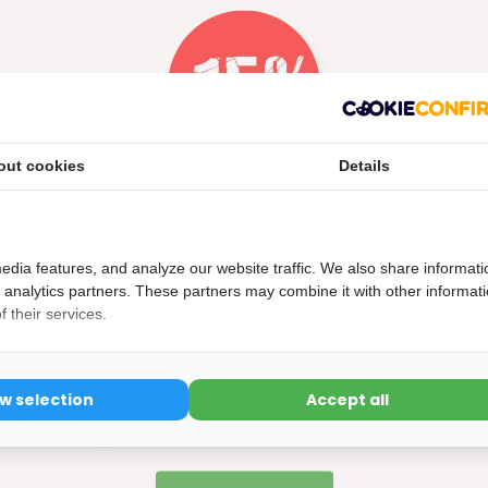
ngssensor
PIR bewegingssensor
voor LED - zwart
instelbaar voor LED - wit
onkere kamers! De
Stap binnen in een wereld va
wegin...
comfortabele verli...
out cookies
Details
Nu 15% korting
Niet op voorraad
Vergelijk
Niet op
15korting
edia features, and analyze our website traffic. We also share informati
€10,21
btw
Excl. btw
d analytics partners. These partners may combine it with other informat
 their services.
ow selection
Accept all
15% korting