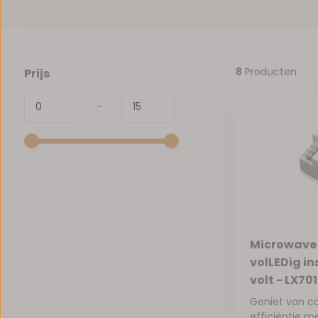
8
Producten
Prijs
-
Microwave
volLEDig in
volt - LX701
Geniet van c
efficiëntie me