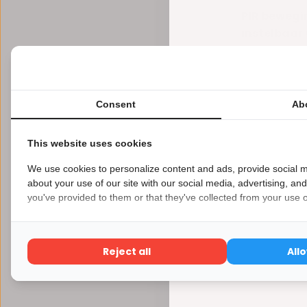
PIR bewegi
instelbaar 
Nooit meer d
slimme PIR be
Consent
Ab
Vergelijk
This website uses cookies
We use cookies to personalize content and ads, provide social m
€10,21
Excl. 
about your use of our site with our social media, advertising, an
you've provided to them or that they've collected from your use of
Reject all
All