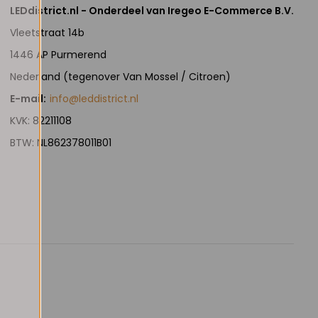
LEDdistrict.nl - Onderdeel van Iregeo E-Commerce B.V.
Vleetstraat 14b
1446 AP Purmerend
Nederland (tegenover Van Mossel / Citroen)
E-mail:
info@leddistrict.nl
KVK: 82211108
BTW: NL862378011B01