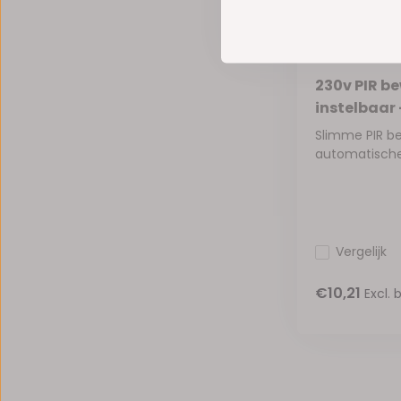
230v PIR b
instelbaar 
Slimme PIR b
automatische 
Vergelijk
€10,21
Excl. 