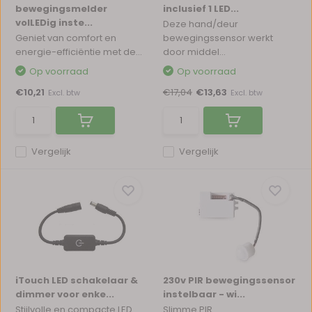
bewegingsmelder
inclusief 1 LED...
volLEDig inste...
Deze hand/deur
Geniet van comfort en
bewegingssensor werkt
energie-efficiëntie met de...
door middel...
Op voorraad
Op voorraad
€10,21
€17,04
€13,63
Excl. btw
Excl. btw
Vergelijk
Vergelijk
iTouch LED schakelaar &
230v PIR bewegingssensor
dimmer voor enke...
instelbaar - wi...
Stijlvolle en compacte LED
Slimme PIR