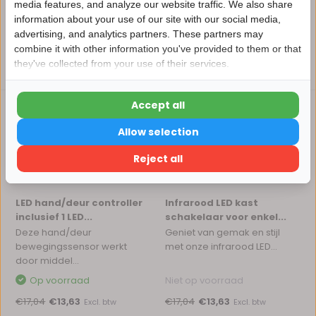
media features, and analyze our website traffic. We also share
€10,21
€10,21
Excl. btw
Excl. btw
information about your use of our site with our social media,
advertising, and analytics partners. These partners may
Nu 15% korting
combine it with other information you've provided to them or that
they've collected from your use of their services.
15korting
Vergelijk
Vergelijk
Accept all
15% korting
Allow selection
Verder winkelen
Reject all
LED hand/deur controller
Infrarood LED kast
inclusief 1 LED...
schakelaar voor enkel...
Deze hand/deur
Geniet van gemak en stijl
bewegingssensor werkt
met onze infrarood LED...
door middel...
Op voorraad
Niet op voorraad
€17,04
€13,63
€17,04
€13,63
Excl. btw
Excl. btw