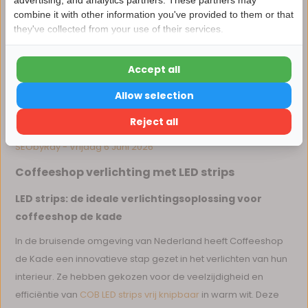
advertising, and analytics partners. These partners may
Nu 15% korting
combine it with other information you've provided to them or that
they've collected from your use of their services.
15korting
Accept all
15% korting
Allow selection
Verder winkelen
Delen
Reject all
SEObyRay - Vrijdag 6 Juni 2026
Coffeeshop verlichting met LED strips
LED strips: de ideale verlichtingsoplossing voor
coffeeshop de kade
In de bruisende omgeving van Nederland heeft Coffeeshop
de Kade een innovatieve stap gezet in het verlichten van hun
interieur. Ze hebben gekozen voor de veelzijdigheid en
efficiëntie van
COB LED strips vrij knipbaar
in warm wit. Deze