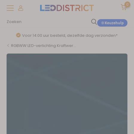
0
Keuzehulp
5 tot 7 jaar garantie
RGBWW LED-verlichting Kraftwer...