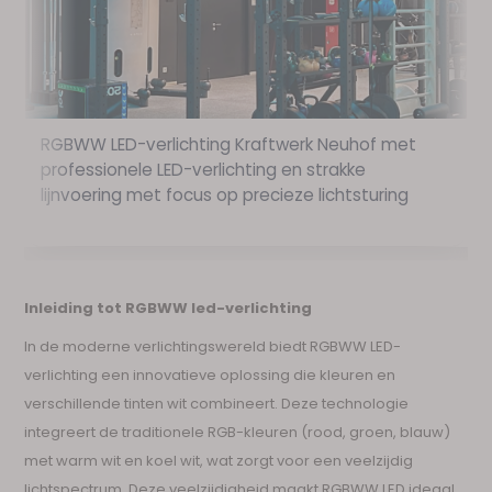
RGBWW LED-verlichting Kraftwerk Neuhof met
professionele LED-verlichting en strakke
z
lijnvoering met focus op precieze lichtsturing
p
Inleiding tot RGBWW led-verlichting
In de moderne verlichtingswereld biedt RGBWW LED-
verlichting een innovatieve oplossing die kleuren en
verschillende tinten wit combineert. Deze technologie
integreert de traditionele RGB-kleuren (rood, groen, blauw)
met warm wit en koel wit, wat zorgt voor een veelzijdig
lichtspectrum. Deze veelzijdigheid maakt RGBWW LED ideaal