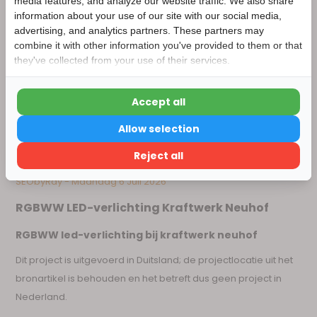
media features, and analyze our website traffic. We also share
information about your use of our site with our social media,
advertising, and analytics partners. These partners may
Nu 15% korting
combine it with other information you've provided to them or that
they've collected from your use of their services.
15korting
Accept all
15% korting
Allow selection
Verder winkelen
Delen
Reject all
SEObyRay - Maandag 6 Juli 2026
RGBWW LED-verlichting Kraftwerk Neuhof
RGBWW led-verlichting bij kraftwerk neuhof
Dit project is uitgevoerd in Duitsland; de projectlocatie uit het
bronartikel is behouden en het betreft dus geen project in
Nederland.